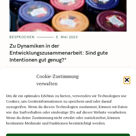
BESPROCHEN
5. MAI 2020
Zu Dynamiken in der
Entwicklungszusammenarbeit: Sind gute
Intentionen gut genug?*
Anderen Menschen, die nicht so viel besitzen wie man selbst,
Cookie-Zustimmung
helfen zu wollen, gilt als nobel. Das reicht von Geld- oder
Lebensmittelspenden als Einzelperson bis..
verwalten
Read More
Um dir ein optimales Erlebnis zu bieten, verwenden wir Technologien wie
Cookies, um Geräteinformationen zu speichern und/oder darauf
zuzugreifen. Wenn du diesen Technologien zustimmst, können wir Daten
wie das Surfverhalten oder eindeutige IDs auf dieser Website verarbeiten.
Wenn du deine Zustimmung nicht erteilst oder zurückziehst, können
bestimmte Merkmale und Funktionen beeinträchtigt werden.