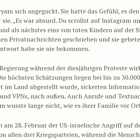
ryam sich angeguckt. Sie hatte das Gefühl, es de
Press Esc to cancel.
t sie. „Es war absurd. Du scrollst auf Instagram un
und als nächstes eins von toten Kindern auf der St
nnen Privatnachrichten geschrieben und sie gebet
 Antwort habe sie nie bekommen.
Regierung während der diesjährigen Proteste wirkl
e höchsten Schätzungen liegen bei bis zu 30.000
et im Land abgestellt wurde, sickerten Informati
 und VPNs, nach außen. Auch Anrufe und Textnac
 wusste lange nicht, wie es ihrer Familie vor Ort
h am 28. Februar der US-israelische Angriff auf de
n allen drei Kriegsparteien, während die Mensch