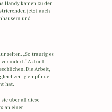
ms Handy kamen zu den
trierenden jetzt auch
enhäusern und
 selten. „So traurig es
 verändert.“ Aktuell
eschlichen. Die Arbeit,
 gleichzeitig empfindet
ht hat.
ie über all diese
s an einer