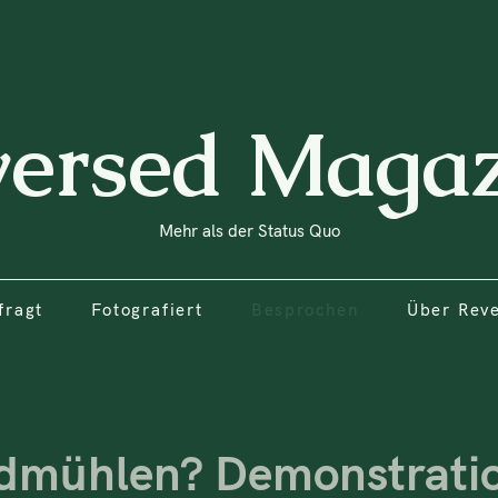
fragt
Fotografiert
Besprochen
Über Rev
versed Magaz
Mehr als der Status Quo
fragt
Fotografiert
Besprochen
Über Rev
dmühlen? Demonstratio