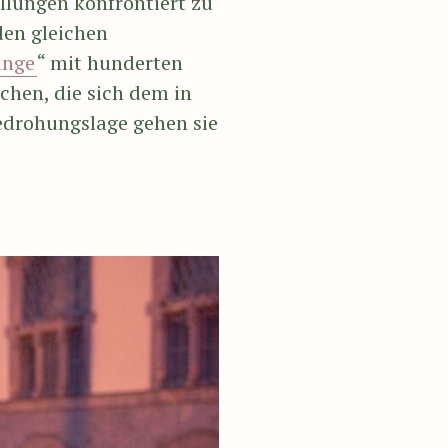
llungen konfrontiert zu
den gleichen
änge
“ mit hunderten
hen, die sich dem in
edrohungslage gehen sie