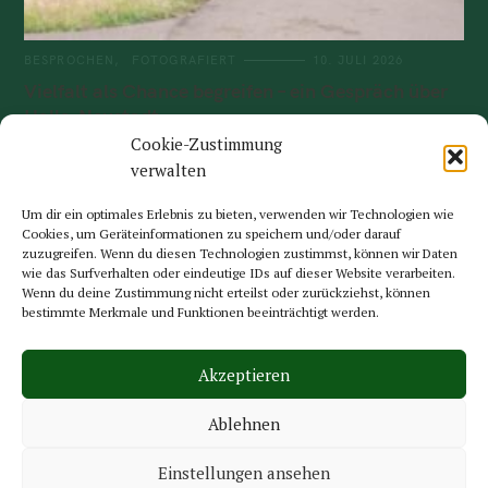
BESPROCHEN
FOTOGRAFIERT
10. JULI 2026
Vielfalt als Chance begreifen – ein Gespräch über
Halle-Neustadt
Cookie-Zustimmung
„Ich kann mir nicht vorstellen, an einem anderen Ort in Halle zu
verwalten
wohnen“, sagt Bahloul* mit einem Lächeln im Gesicht, als er
die Neustädter Passage betritt. Auf..
Um dir ein optimales Erlebnis zu bieten, verwenden wir Technologien wie
Read More
Cookies, um Geräteinformationen zu speichern und/oder darauf
zuzugreifen. Wenn du diesen Technologien zustimmst, können wir Daten
wie das Surfverhalten oder eindeutige IDs auf dieser Website verarbeiten.
Wenn du deine Zustimmung nicht erteilst oder zurückziehst, können
bestimmte Merkmale und Funktionen beeinträchtigt werden.
Akzeptieren
© 2025 Reversed Magazine.
Theme: Felt by
Pixelgrade
.
Ablehnen
Instagram
Datenschutzerklärung
Cookie-Richtlinie (EU)
Einstellungen ansehen
Impressum