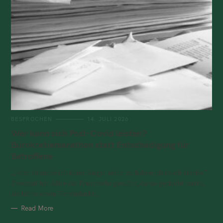
BESPROCHEN
14. JULI 2026
Wer kann sich Post-Covid leisten?
Bürokratiemarathon statt Entschädigung für
Betroffene
„Jetzt brauche ich keine Angst mehr zu haben, dass ich sterbe.“
Zweimal hat Alice die Feuerwehr gerufen, da sie gedacht hatte,
sie hätte einen Herzinfarkt...
Read More