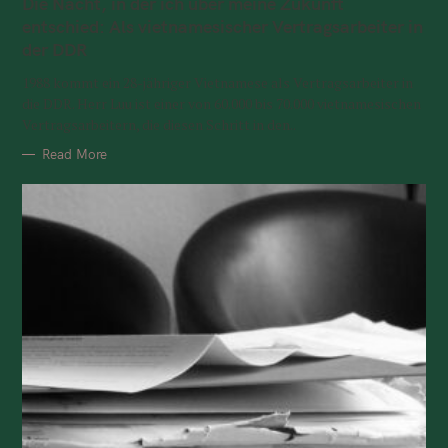
Die Nacht, in der ich über meine Zukunft
entschied: Als vietnamesischer Vertragsarbeiter in
der DDR
1988 kommt ein 28-jähriger Vietnamese als Vertragsarbeiter in
die DDR. Herr Luu ist einer von 60.000 bis 70.000 vietnamesischen
Vertragsarbeitern, die diesen Schritt in den..
Read More