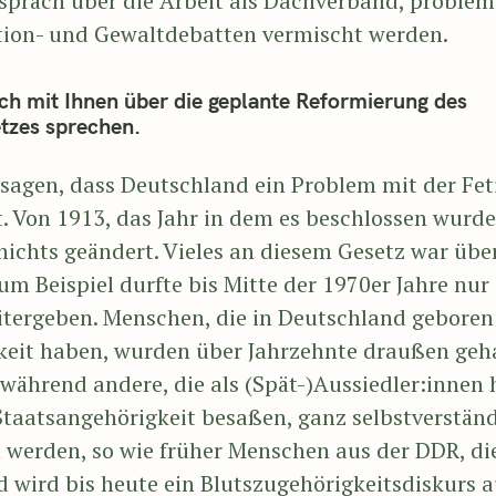
espräch über die Arbeit als Dachverband, problem
ation- und Gewaltdebatten vermischt werden.
 ich mit Ihnen über die geplante Reformierung des
tzes sprechen.
sagen, dass Deutschland ein Problem mit der Fet
. Von 1913, das Jahr in dem es beschlossen wurde,
ichts geändert. Vieles an diesem Gesetz war über
m Beispiel durfte bis Mitte der 1970er Jahre nur 
itergeben. Menschen, die in Deutschland geboren
eit haben, wurden über Jahrzehnte draußen geha
, während andere, die als (Spät-)Aussiedler:inn
Staatsangehörigkeit besaßen, ganz selbstverständl
n werden, so wie früher Menschen aus der DDR, d
d wird bis heute ein Blutszugehörigkeitsdiskurs a