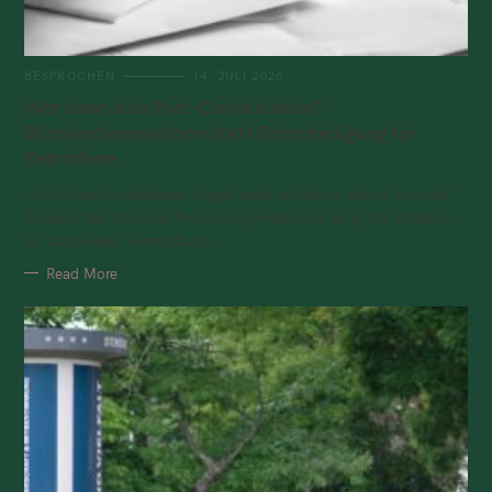
BESPROCHEN
14. JULI 2026
Wer kann sich Post-Covid leisten?
Bürokratiemarathon statt Entschädigung für
Betroffene
„Jetzt brauche ich keine Angst mehr zu haben, dass ich sterbe.“
Zweimal hat Alice die Feuerwehr gerufen, da sie gedacht hatte,
sie hätte einen Herzinfarkt...
Read More