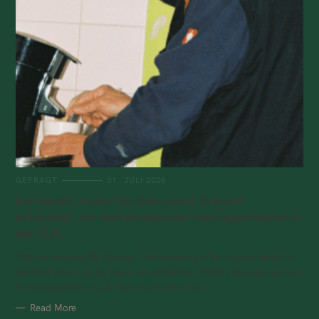
GEFRAGT
31. JULI 2026
Die Nacht, in der ich über meine Zukunft
entschied: Als vietnamesischer Vertragsarbeiter in
der DDR
1988 kommt ein 28-jähriger Vietnamese als Vertragsarbeiter in
die DDR. Herr Luu ist einer von 60.000 bis 70.000 vietnamesischen
Vertragsarbeitern, die diesen Schritt in den..
Read More