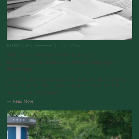
BESPROCHEN
14. JULI 2026
Wer kann sich Post-Covid leisten?
Bürokratiemarathon statt Entschädigung für
Betroffene
„Jetzt brauche ich keine Angst mehr zu haben, dass ich sterbe.“
Zweimal hat Alice die Feuerwehr gerufen, da sie gedacht hatte,
sie hätte einen Herzinfarkt...
Read More