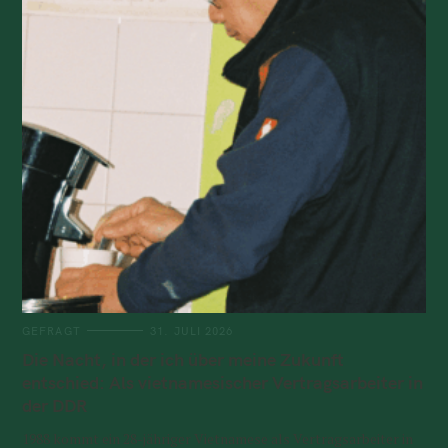
GEFRAGT
31. JULI 2026
Die Nacht, in der ich über meine Zukunft
entschied: Als vietnamesischer Vertragsarbeiter in
der DDR
1988 kommt ein 28-jähriger Vietnamese als Vertragsarbeiter in