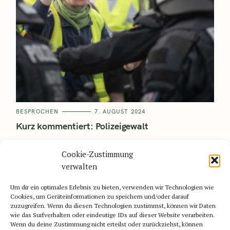
BESPROCHEN
7. AUGUST 2024
Kurz kommentiert: Polizeigewalt
Wenn sich die Berichterstattung zu Protesten wie Ende Juni in
Cookie-Zustimmung
Essen bei der Demonstration gegen den AfD-Parteitag, auf
den Polizeieinsatz oder die Protestformen reduziert (und..
verwalten
Read More
Um dir ein optimales Erlebnis zu bieten, verwenden wir Technologien wie
Cookies, um Geräteinformationen zu speichern und/oder darauf
zuzugreifen. Wenn du diesen Technologien zustimmst, können wir Daten
wie das Surfverhalten oder eindeutige IDs auf dieser Website verarbeiten.
Wenn du deine Zustimmung nicht erteilst oder zurückziehst, können