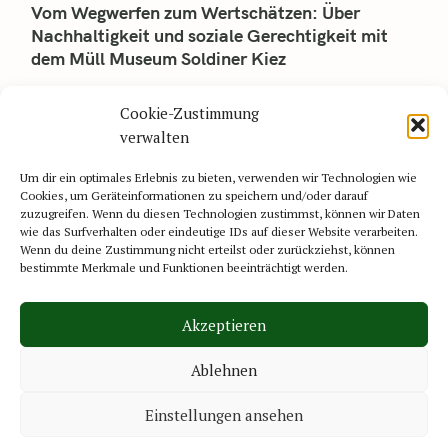
Vom Wegwerfen zum Wertschätzen: Über
Nachhaltigkeit und soziale Gerechtigkeit mit
dem Müll Museum Soldiner Kiez
Direkt ein Jahr nach der Gründung kam die Pandemie und für
Cookie-Zustimmung
die Gründer:innen Lena Reich und Susanne Schulze-Jungheim
des Müll Museum Soldiner Kiez – wie..
verwalten
Read More
Um dir ein optimales Erlebnis zu bieten, verwenden wir Technologien wie
Cookies, um Geräteinformationen zu speichern und/oder darauf
zuzugreifen. Wenn du diesen Technologien zustimmst, können wir Daten
wie das Surfverhalten oder eindeutige IDs auf dieser Website verarbeiten.
Wenn du deine Zustimmung nicht erteilst oder zurückziehst, können
bestimmte Merkmale und Funktionen beeinträchtigt werden.
Akzeptieren
© 2025 Reversed Magazine.
Theme: Felt by
Pixelgrade
.
Ablehnen
Instagram
Datenschutzerklärung
Cookie-Richtlinie (EU)
Einstellungen ansehen
Impressum