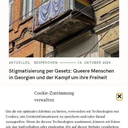
AKTUELLES
BESPROCHEN
16. OKTOBER 2024
Stigmatisierung per Gesetz: Queere Menschen
in Georgien und der Kampf um ihre Freiheit
Es ist ein heißer Sommertag auf der Giorgi Akhvlediani Street.
Cookie-Zustimmung
In der unscheinbaren Straße mitten in der georgischen
Hauptstadt Tbilisi reiht sich ein Thai-Massageshop an..
verwalten
Read More
Um dir ein optimales Erlebnis zu bieten, verwenden wir Technologien wie
Cookies, um Geräteinformationen zu speichern und/oder darauf
zuzugreifen. Wenn du diesen Technologien zustimmst, können wir Daten
wie das Surfverhalten oder eindeutige IDs auf dieser Website verarbeiten.