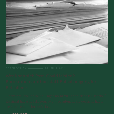
BESPROCHEN
14. JULI 2026
Wer kann sich Post-Covid leisten?
Bürokratiemarathon statt Entschädigung für
Betroffene
„Jetzt brauche ich keine Angst mehr zu haben, dass ich sterbe.“
Zweimal hat Alice die Feuerwehr gerufen, da sie gedacht hatte,
sie hätte einen Herzinfarkt...