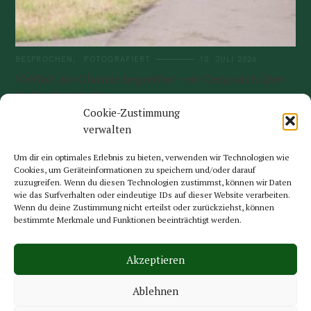
BESPROCHEN
FOTOGRAFIERT
10. JULI 2026
Vielfalt als Chance begreifen – ein Gespräch über
Halle-Neustadt
Cookie-Zustimmung
„Ich kann mir nicht vorstellen, an einem anderen Ort in Halle zu
verwalten
wohnen“, sagt Bahloul* mit einem Lächeln im Gesicht, als er
die Neustädter Passage betritt. Auf..
Um dir ein optimales Erlebnis zu bieten, verwenden wir Technologien wie
Read More
Cookies, um Geräteinformationen zu speichern und/oder darauf
zuzugreifen. Wenn du diesen Technologien zustimmst, können wir Daten
wie das Surfverhalten oder eindeutige IDs auf dieser Website verarbeiten.
Wenn du deine Zustimmung nicht erteilst oder zurückziehst, können
bestimmte Merkmale und Funktionen beeinträchtigt werden.
Akzeptieren
© 2025 Reversed Magazine.
Theme: Felt by
Pixelgrade
.
Ablehnen