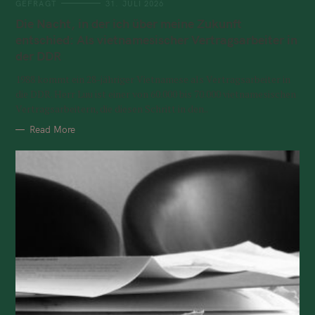
GEFRAGT
31. JULI 2026
Die Nacht, in der ich über meine Zukunft
entschied: Als vietnamesischer Vertragsarbeiter in
der DDR
1988 kommt ein 28-jähriger Vietnamese als Vertragsarbeiter in
die DDR. Herr Luu ist einer von 60.000 bis 70.000 vietnamesischen
Vertragsarbeitern, die diesen Schritt in den..
Read More