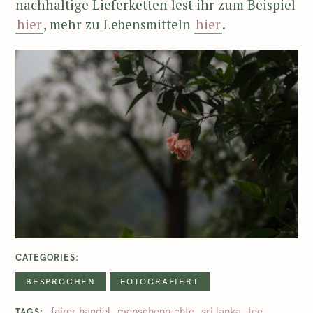
nachhaltige Lieferketten lest ihr zum Beispiel
hier
, mehr zu Lebensmitteln
hier
.
CATEGORIES
BESPROCHEN
FOTOGRAFIERT
fairer handel
menschenrechte
sri lanka
tee
TAGS