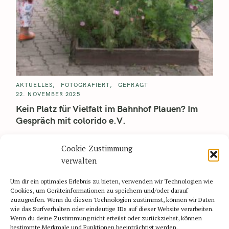
AKTUELLES
FOTOGRAFIERT
GEFRAGT
22. NOVEMBER 2025
Kein Platz für Vielfalt im Bahnhof Plauen? Im
Gespräch mit colorido e.V.
„Platz für mehr“ steht an den Fenstern vieler leerstehender
Cookie-Zustimmung
Räumlichkeiten der Bahnhofshalle in Plauen. „Raum für deins“
steht an der nächsten Ecke. Doch nicht für..
verwalten
Read More
Um dir ein optimales Erlebnis zu bieten, verwenden wir Technologien wie
Cookies, um Geräteinformationen zu speichern und/oder darauf
zuzugreifen. Wenn du diesen Technologien zustimmst, können wir Daten
wie das Surfverhalten oder eindeutige IDs auf dieser Website verarbeiten.
Wenn du deine Zustimmung nicht erteilst oder zurückziehst, können
bestimmte Merkmale und Funktionen beeinträchtigt werden.