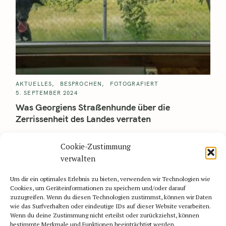
AKTUELLES
BESPROCHEN
FOTOGRAFIERT
5. SEPTEMBER 2024
Was Georgiens Straßenhunde über die
Zerrissenheit des Landes verraten
Lautes Bellen und aufgeregtes Schwanzwedeln – wer am
Cookie-Zustimmung
DOG-Shelter in Tbilisi, der Straßenhunde versorgt, ankommt,
wird schon von weitem herzlich empfangen. Und auch mit ein..
verwalten
Read More
Um dir ein optimales Erlebnis zu bieten, verwenden wir Technologien wie
Cookies, um Geräteinformationen zu speichern und/oder darauf
zuzugreifen. Wenn du diesen Technologien zustimmst, können wir Daten
wie das Surfverhalten oder eindeutige IDs auf dieser Website verarbeiten.
Wenn du deine Zustimmung nicht erteilst oder zurückziehst, können
bestimmte Merkmale und Funktionen beeinträchtigt werden.